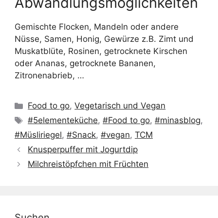
Abwandlungsmöglichkeiten
Gemischte Flocken, Mandeln oder andere
Nüsse, Samen, Honig, Gewürze z.B. Zimt und
Muskatblüte, Rosinen, getrocknete Kirschen
oder Ananas, getrocknete Bananen,
Zitronenabrieb, …
Kategorien
Food to go
,
Vegetarisch und Vegan
Schlagwörter
#5elementeküche
,
#Food to go
,
#minasblog
,
#Müsliriegel
,
#Snack
,
#vegan
,
TCM
Knusperpuffer mit Jogurtdip
Milchreistöpfchen mit Früchten
Suchen