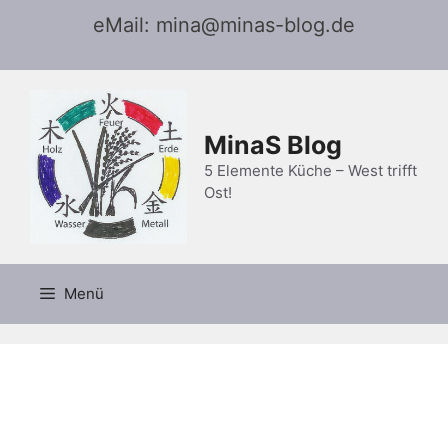
Zum
eMail: mina@minas-blog.de
Inhalt
springen
MinaS Blog
5 Elemente Küche – West trifft
Ost!
Menü
Bärlauch