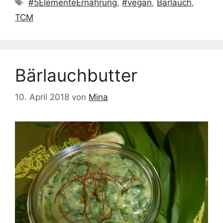
Schlagwörter
#5ElementeErnährung
,
#vegan
,
Bärlauch
,
TCM
Bärlauchbutter
10. April 2018
von
Mina