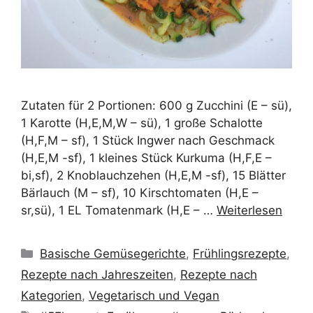
Zutaten für 2 Portionen: 600 g Zucchini (E – sü),
1 Karotte (H,E,M,W – sü), 1 große Schalotte
(H,F,M – sf), 1 Stück Ingwer nach Geschmack
(H,E,M -sf), 1 kleines Stück Kurkuma (H,F,E –
bi,sf), 2 Knoblauchzehen (H,E,M -sf), 15 Blätter
Bärlauch (M – sf), 10 Kirschtomaten (H,E –
sr,sü), 1 EL Tomatenmark (H,E – …
Weiterlesen
Kategorien
Basische Gemüsegerichte
,
Frühlingsrezepte
,
Rezepte nach Jahreszeiten
,
Rezepte nach
Kategorien
,
Vegetarisch und Vegan