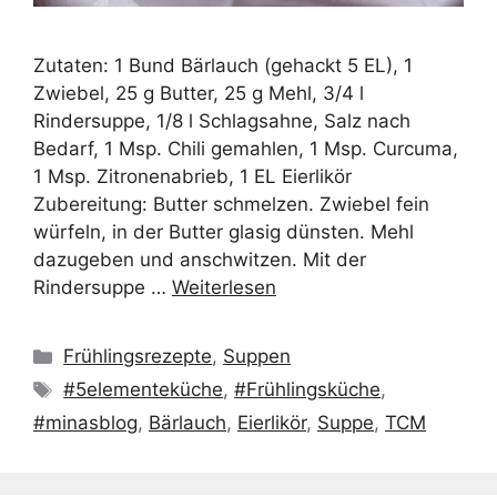
Zutaten: 1 Bund Bärlauch (gehackt 5 EL), 1
Zwiebel, 25 g Butter, 25 g Mehl, 3/4 l
Rindersuppe, 1/8 l Schlagsahne, Salz nach
Bedarf, 1 Msp. Chili gemahlen, 1 Msp. Curcuma,
1 Msp. Zitronenabrieb, 1 EL Eierlikör
Zubereitung: Butter schmelzen. Zwiebel fein
würfeln, in der Butter glasig dünsten. Mehl
dazugeben und anschwitzen. Mit der
Rindersuppe …
Weiterlesen
Kategorien
Frühlingsrezepte
,
Suppen
Schlagwörter
#5elementeküche
,
#Frühlingsküche
,
#minasblog
,
Bärlauch
,
Eierlikör
,
Suppe
,
TCM